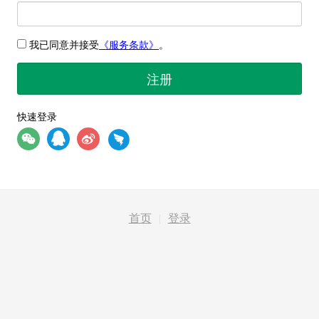
我已同意并接受
《服务条款》
。
注册
快速登录
首页
|
登录