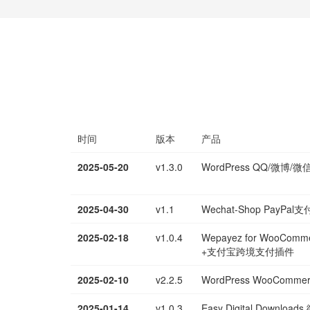
时间
版本
产品
2025-05-20
v1.3.0
WordPress QQ/微博
2025-04-30
v1.1
Wechat-Shop PayPal
2025-02-18
v1.0.4
Wepayez for WooCo
+支付宝跨境支付插件
2025-02-10
v2.2.5
WordPress WooCo
2025-01-14
v1.0.3
Easy Digital Downlo