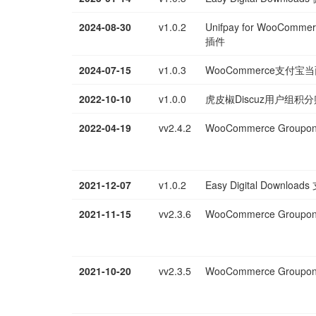
2024-08-30
v1.0.2
Unifpay for WooC
插件
2024-07-15
v1.0.3
WooCommerce支付
2022-10-10
v1.0.0
虎皮椒Discuz用户组积
2022-04-19
vv2.4.2
WooCommerce Grou
2021-12-07
v1.0.2
Easy Digital Down
2021-11-15
vv2.3.6
WooCommerce Grou
2021-10-20
vv2.3.5
WooCommerce Grou