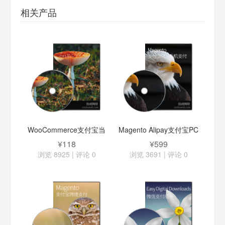
相关产品
WooCommerce支付宝当
Magento Alipay支付宝PC
面付支付插件
手机支付
¥118
¥599
浏览 8925 | 评论
0
浏览 3691 | 评论
0