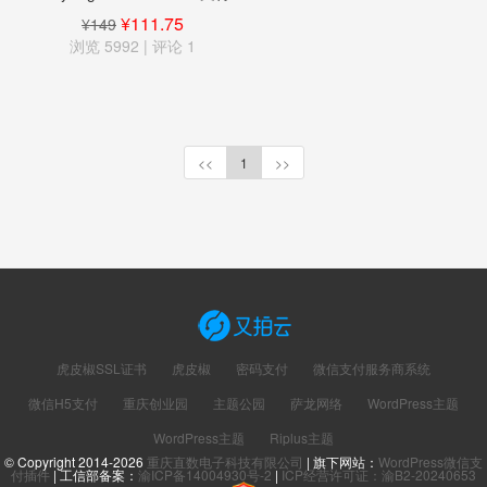
宝PC手机支付插件
¥111.75
¥149
浏览 5992 | 评论
1
<<
1
>>
虎皮椒SSL证书
虎皮椒
密码支付
微信支付服务商系统
微信H5支付
重庆创业园
主题公园
萨龙网络
WordPress主题
WordPress主题
Riplus主题
© Copyright 2014-2026
重庆直数电子科技有限公司
| 旗下网站：
WordPress微信支
付插件
| 工信部备案：
渝ICP备14004930号-2
|
ICP经营许可证：渝B2-20240653