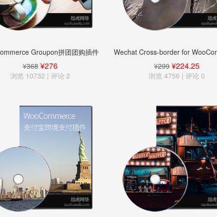
Commerce Groupon拼团团购插件
Wechat Cross-border for WooC
微信官方直连插件
¥276
¥224.25
¥368
¥299
浏览 10732 | 评论
2
浏览 4756 | 评论
0