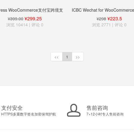
Press WooCommerce支付宝跨境支
ICBC Wechat for WooComme
付插件
行支付插件
¥299.25
¥223.5
¥399.00
¥298
浏览 10414 | 评论
0
浏览 2771 | 评论
0
<<
1
>>
支付安全
售前咨询
HTTPS多重数字签名加密保驾护航
7×12小时专人售前咨询