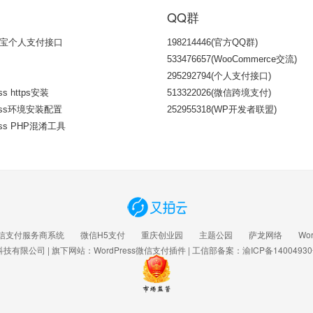
QQ群
宝个人支付接口
198214446(官方QQ群)
533476657(WooCommerce交流)
295292794(个人支付接口)
ss https安装
513322026(微信跨境支付)
ress环境安装配置
252955318(WP开发者联盟)
ess PHP混淆工具
信支付服务商系统
微信H5支付
重庆创业园
主题公园
萨龙网络
Wo
科技有限公司
| 旗下网站：
WordPress微信支付插件
| 工信部备案：
渝ICP备14004930