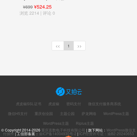
商微信+支付宝澳洲跨境支付
¥524.25
¥699
浏览 2214 | 评论
0
<<
1
>>
虎皮椒SSL证书
虎皮椒
密码支付
微信支付服务商系统
微信H5支付
重庆创业园
主题公园
萨龙网络
WordPress主题
WordPress主题
Riplus主题
© Copyright 2014-2026
重庆直数电子科技有限公司
| 旗下网站：
WordPress微信支
付插件
| 工信部备案：
渝ICP备14004930号-2
|
ICP经营许可证：渝B2-20240653