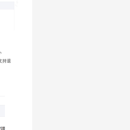
-
本支持退