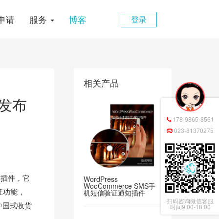
申请
服务
博客
登录
相关产品
件发布
178-9865-8561
023-81370275
知插件，它
WordPress
WooCommerce SMS手
证功能，
机短信验证通知插件
扫码咨询微信客服
中国式收货
时间9:00-18:00