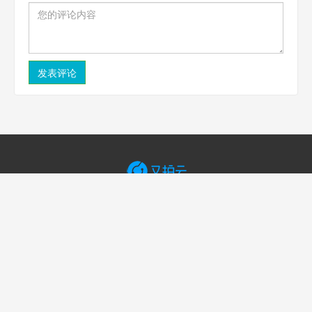
虎皮椒SSL证书
虎皮椒
密码支付
微信支付服务商系统
微信H5支付
重庆创业园
主题公园
萨龙网络
WordPress主题
WordPress主题
Riplus主题
© Copyright 2014-2026
重庆直数电子科技有限公司
| 旗下网站：
WordPress微信支
付插件
| 工信部备案：
渝ICP备14004930号-2
|
ICP经营许可证：渝B2-20240653